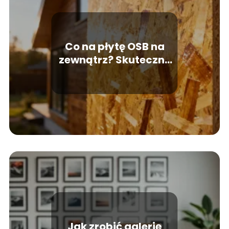
Co na płytę OSB na
zewnątrz? Skuteczne
sposoby
zabezpieczenia
Jak zrobić galerię