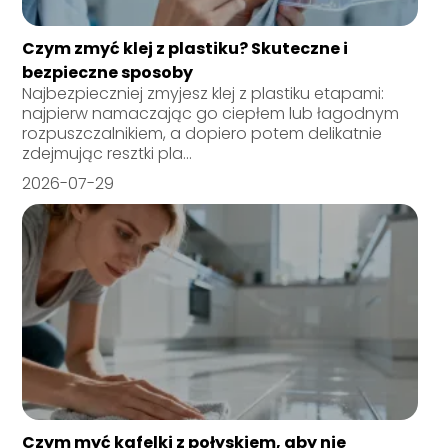
Czym zmyć klej z plastiku? Skuteczne i
bezpieczne sposoby
Najbezpieczniej zmyjesz klej z plastiku etapami:
najpierw namaczając go ciepłem lub łagodnym
rozpuszczalnikiem, a dopiero potem delikatnie
zdejmując resztki pla...
2026-07-29
Czym myć kafelki z połyskiem, aby nie