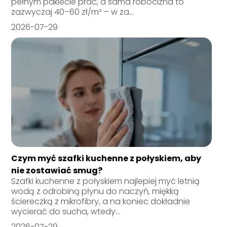
pełnym pakiecie prac, a sama robocizna to
zazwyczaj 40–60 zł/m² – w za...
2026-07-29
Czym myć szafki kuchenne z połyskiem, aby
nie zostawiać smug?
Szafki kuchenne z połyskiem najlepiej myć letnią
wodą z odrobiną płynu do naczyń, miękką
ściereczką z mikrofibry, a na koniec dokładnie
wycierać do sucha, wtedy...
2026-07-29