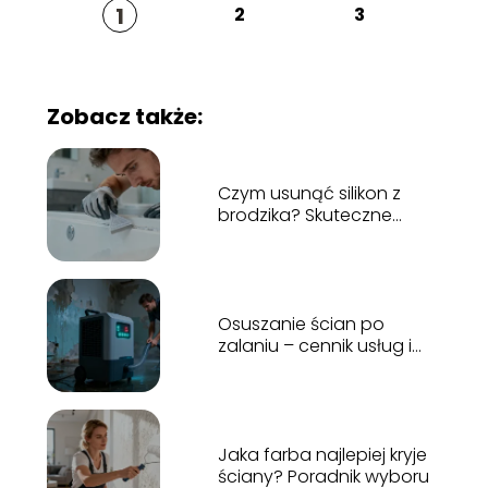
1
2
3
Zobacz także:
Czym usunąć silikon z
brodzika? Skuteczne
sposoby i porady
Osuszanie ścian po
zalaniu – cennik usług i
czynniki wpływające na
koszt
Jaka farba najlepiej kryje
ściany? Poradnik wyboru