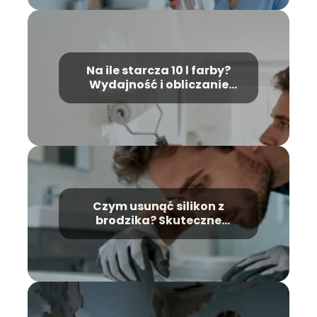
Na ile starcza 10 l farby?
Wydajność i obliczanie
zużycia
Czym usunąć silikon z
brodzika? Skuteczne
sposoby i porady