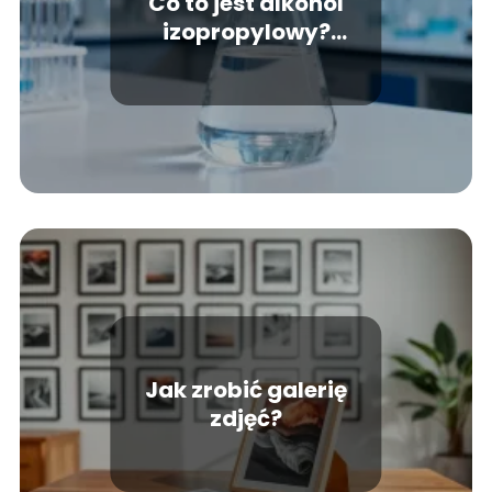
Co to jest alkohol
izopropylowy?
Zastosowanie i
właściwości
Jak zrobić galerię
zdjęć?